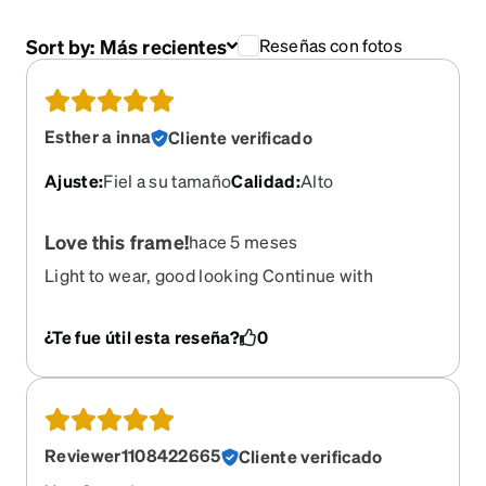
Sort by:
Más recientes
Reseñas con fotos
Esther a inna
Cliente verificado
Ajuste
:
Fiel a su tamaño
Calidad
:
Alto
Love this frame!
hace 5 meses
Light to wear, good looking Continue with
production please I stepped on mine by accident
Need a replacement
¿Te fue útil esta reseña?
0
Reviewer1108422665
Cliente verificado