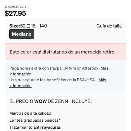
Empezando en
$27.95
Size:
52
16
-
140
Guía de talla
Mediano
Este color está disfrutando de un merecido retiro.
Paga horas extra con Paypal, Affirm or Afterpay
Más
información
Usa tu seguro o los beneficios de la FSA/HSA.
Más
información
EL PRECIO
WOW
DE ZENNI INCLUYE:
Marcos de alta calidad
Lentes graduadas básicas*
Tratamiento antirrayaduras