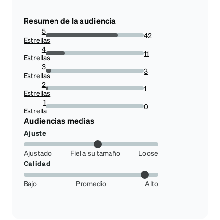
Resumen de la audiencia
5
42
Estrellas
73.68421052631578%
4
11
Estrellas
19.298245614035086%
3
3
Estrellas
5.263157894736842%
2
1
Estrellas
1.7543859649122806%
1
0
Estrella
0%
Audiencias medias
Ajuste
Ajustado
Fiel a su tamaño
Loose
Calidad
Bajo
Promedio
Alto