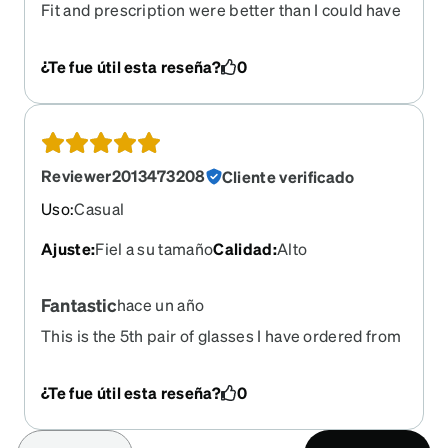
Fit and prescription were better than I could have
hoped. Quality glasses.
¿Te fue útil esta reseña?
0
Reviewer2013473208
Cliente verificado
Uso
:
Casual
Ajuste
:
Fiel a su tamaño
Calidad
:
Alto
Fantastic
hace un año
This is the 5th pair of glasses I have ordered from
Zenni. They fit perfectly, the prescription is spot
on and they are comfortable!
¿Te fue útil esta reseña?
0