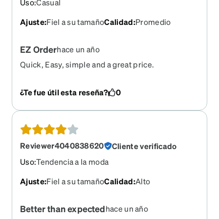
Uso
:
Casual
Ajuste
:
Fiel a su tamaño
Calidad
:
Promedio
EZ Order
hace un año
Quick, Easy, simple and a great price.
¿Te fue útil esta reseña?
0
Reviewer4040838620
Cliente verificado
Uso
:
Tendencia a la moda
Ajuste
:
Fiel a su tamaño
Calidad
:
Alto
Better than expected
hace un año