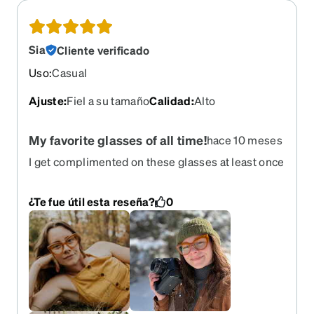
Sia
Cliente verificado
Uso
:
Casual
Ajuste
:
Fiel a su tamaño
Calidad
:
Alto
My favorite glasses of all time!
hace 10 meses
I get complimented on these glasses at least once
a week. They’re different, glamorous, quirky and
chic. I feel like these glasses have become a part
¿Te fue útil esta reseña?
0
of my personality!