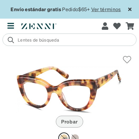
Envío estándar gratis
Pedido$65+
Ver términos
Probar