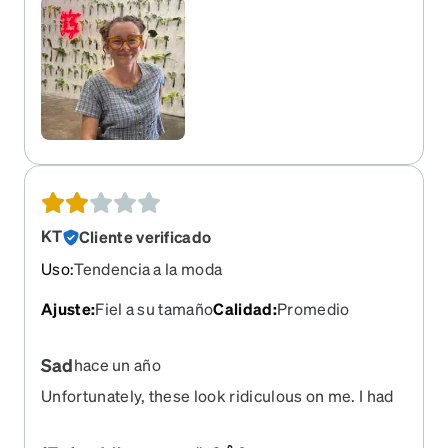
KT
Cliente verificado
Uso
:
Tendencia a la moda
Ajuste
:
Fiel a su tamaño
Calidad
:
Promedio
Sad
hace un año
Unfortunately, these look ridiculous on me. I had
high hopes for them.