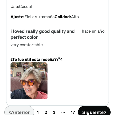
Uso
:
Casual
Ajuste
:
Fiel a su tamaño
Calidad
:
Alto
i loved really good quality and
hace un año
perfect color
very comfortable
¿Te fue útil esta reseña?
1
Anterior
Siguiente
1
2
3
17
(current)