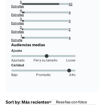
5
52
Estrellas
80%
4
4
Estrellas
6.153846153846154%
3
3
Estrellas
4.615384615384616%
2
2
Estrellas
3.076923076923077%
1
4
Estrella
6.153846153846154%
Audiencias medias
Ajuste
Ajustado
Fiel a su tamaño
Loose
Calidad
Bajo
Promedio
Alto
Sort by:
Más recientes
Reseñas con fotos