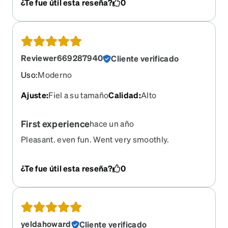
¿Te fue útil esta reseña?
0
Reviewer669287940
Cliente verificado
Uso
:
Moderno
Ajuste
:
Fiel a su tamaño
Calidad
:
Alto
First experience
hace un año
Pleasant. even fun. Went very smoothly.
¿Te fue útil esta reseña?
0
yeldahoward
Cliente verificado