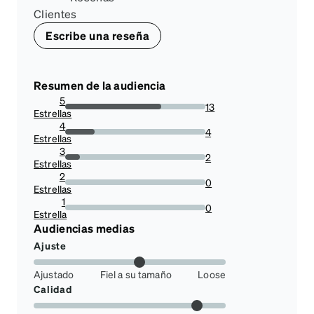
Clientes
Escribe una reseña
Resumen de la audiencia
5
13
Estrellas
68.42105263157895%
4
4
Estrellas
21.052631578947366%
3
2
Estrellas
10.526315789473683%
2
0
Estrellas
0%
1
0
Estrella
0%
Audiencias medias
Ajuste
Ajustado
Fiel a su tamaño
Loose
Calidad