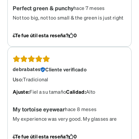
Perfect green & punchy
hace 7 meses
Not too big, not too small & the green is just right
¿Te fue útil esta reseña?
0
debrabates
Cliente verificado
Uso
:
Tradicional
Ajuste
:
Fiel a su tamaño
Calidad
:
Alto
My tortoise eyewear
hace 8 meses
My experience was very good. My glasses are
perfect! I will definitely be reordering
¿Te fue útil esta reseña?
0