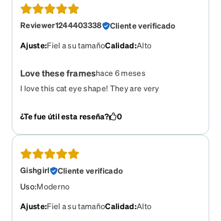
Reviewer1244403338
Cliente verificado
Ajuste
:
Fiel a su tamaño
Calidad
:
Alto
Love these frames
hace 6 meses
I love this cat eye shape! They are very
comfortable!
¿Te fue útil esta reseña?
0
Gishgirl
Cliente verificado
Uso
:
Moderno
Ajuste
:
Fiel a su tamaño
Calidad
:
Alto