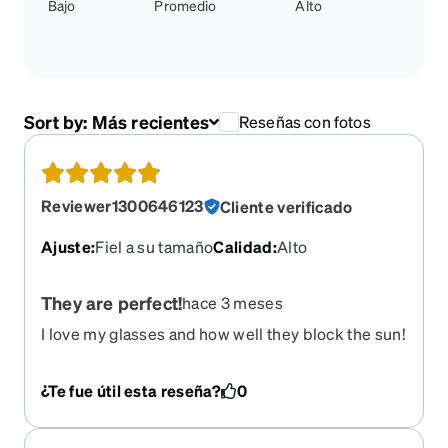
Bajo
Promedio
Alto
Sort by:
Más recientes
Reseñas con fotos
Reviewer1300646123
Cliente verificado
Ajuste
:
Fiel a su tamaño
Calidad
:
Alto
They are perfect!
hace 3 meses
I love my glasses and how well they block the sun!
¿Te fue útil esta reseña?
0