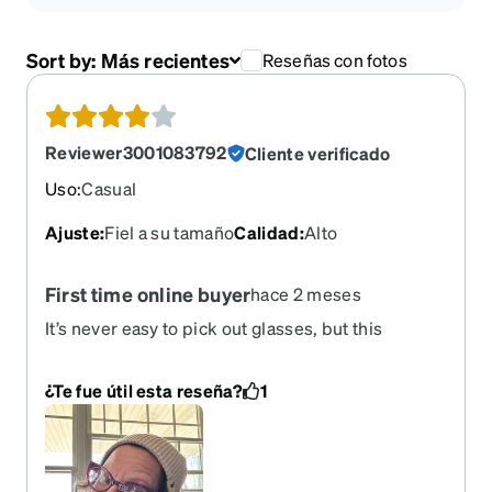
Sort by:
Más recientes
Reseñas con fotos
Reviewer3001083792
Cliente verificado
Uso
:
Casual
Ajuste
:
Fiel a su tamaño
Calidad
:
Alto
First time online buyer
hace 2 meses
It’s never easy to pick out glasses, but this
process is as good as it gets. Most difficult part is
committing. Quality is good. Frames selection is
¿Te fue útil esta reseña?
1
good. Looking to buy another pair now.