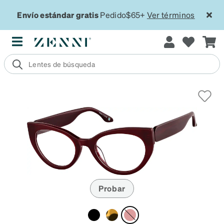
Envío estándar gratis
Pedido$65+
Ver términos
Probar