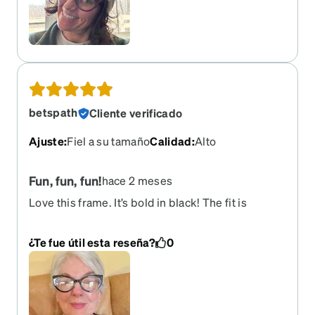
betspath
Cliente verificado
Ajuste
:
Fiel a su tamaño
Calidad
:
Alto
Fun, fun, fun!
hace 2 meses
Love this frame. It’s bold in black! The fit is
perfect out of the box and the Transitions are
fabulous in the sun.
¿Te fue útil esta reseña?
0