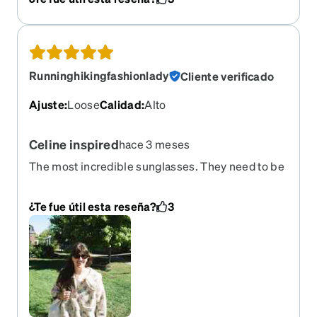
you offer. Begging you
Runninghikingfashionlady
Cliente verificado
Ajuste
:
Loose
Calidad
:
Alto
Celine inspired
hace 3 meses
The most incredible sunglasses. They need to be
brought back ASAP. I’ve worn them for a couple
years and they are getting loose now and sliding
¿Te fue útil esta reseña?
3
down my nose. I need a new pair