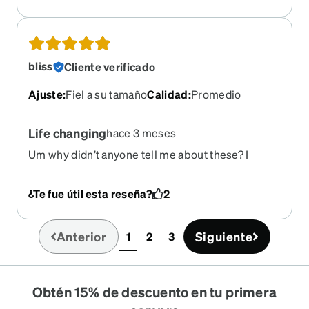
bliss
Cliente verificado
Ajuste
:
Fiel a su tamaño
Calidad
:
Promedio
Life changing
hace 3 meses
Um why didn’t anyone tell me about these? I
instantly became a new person, a better cooler
person who can finally see correctly. Don’t
¿Te fue útil esta reseña?
2
hesitate!
Anterior
Siguiente
1
2
3
(current)
Obtén 15% de descuento en tu primera