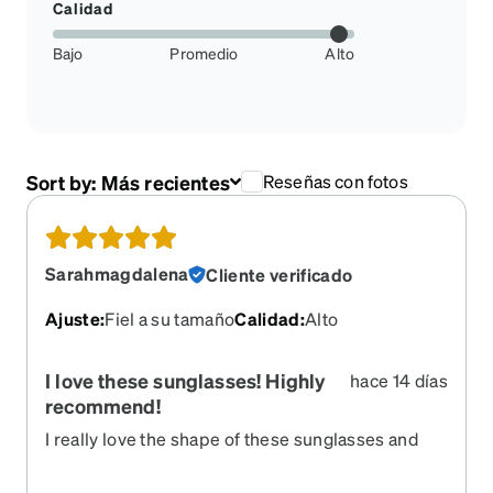
Calidad
Bajo
Promedio
Alto
Sort by:
Más recientes
Reseñas con fotos
Sarahmagdalena
Cliente verificado
Ajuste
:
Fiel a su tamaño
Calidad
:
Alto
I love these sunglasses! Highly
hace 14 días
recommend!
I really love the shape of these sunglasses and
the way they fit. They are the perfect size, not too
large and not too small, and they’re very