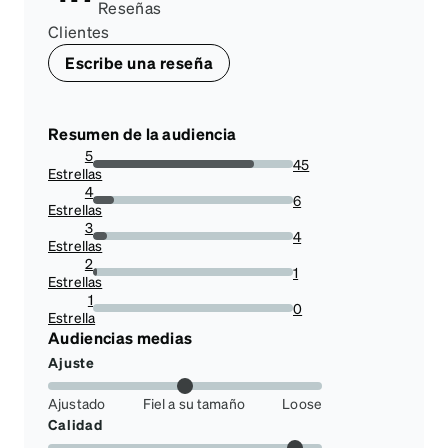
Reseñas
Clientes
Escribe una reseña
Resumen de la audiencia
5
45
Estrellas
80.35714285714286%
4
6
Estrellas
10.714285714285714%
3
4
Estrellas
7.142857142857142%
2
1
Estrellas
1.7857142857142856%
1
0
Estrella
0%
Audiencias medias
Ajuste
Ajustado
Fiel a su tamaño
Loose
Calidad