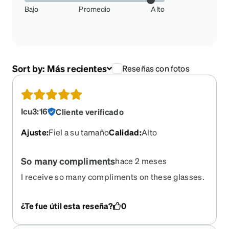
Bajo
Promedio
Alto
Sort by:
Más recientes
Reseñas con fotos
Icu3:16
Cliente verificado
Ajuste
:
Fiel a su tamaño
Calidad
:
Alto
So many compliments
hace 2 meses
I receive so many compliments on these glasses.
I do not understand why they were retired. I used
to tell people all the time I got them from Zenni
¿Te fue útil esta reseña?
0