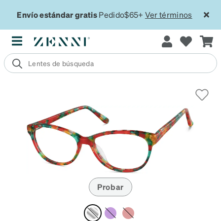
Envío estándar gratis
Pedido$65+
Ver términos
Probar