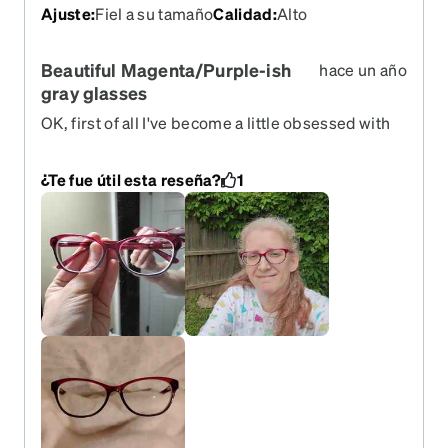
Ajuste
:
Fiel a su tamaño
Calidad
:
Alto
Beautiful Magenta/Purple-ish
hace un año
gray glasses
OK, first of all I've become a little obsessed with
Zenni Optical Glasses...But their prices and their
huge selection make it nearly impossible to not
¿Te fue útil esta reseña?
1
buy more !! This beautiful Magenta/Purple pair is
one of my newest pair and as usual I'M IN LOVE !!
So cute and so comfortable and the lenses are
perfect !! Seems to be very high quality also and
very clear visionaly and the lenses aren't too thick
!! I tried the 1.59 polycarbonate lenses in this pair
and can't tell any difference in clarity and they are
thinner than the 1.61 high index lenses !! I love my
new glasses and highly recommend this company
and their beautiful glasses !! Thank you Zenni
(again) for making it affordable to own multiple
pairs of beautiful glasses !! Happy Customer for