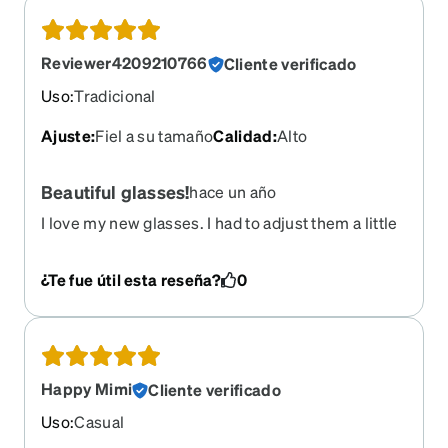
Reviewer4209210766
Cliente verificado
Uso
:
Tradicional
Ajuste
:
Fiel a su tamaño
Calidad
:
Alto
Beautiful glasses!
hace un año
I love my new glasses. I had to adjust them a little
but the email instructions guided me through the
process just fine. They fit great! I’m very happy
¿Te fue útil esta reseña?
0
with them!
Happy Mimi
Cliente verificado
Uso
:
Casual