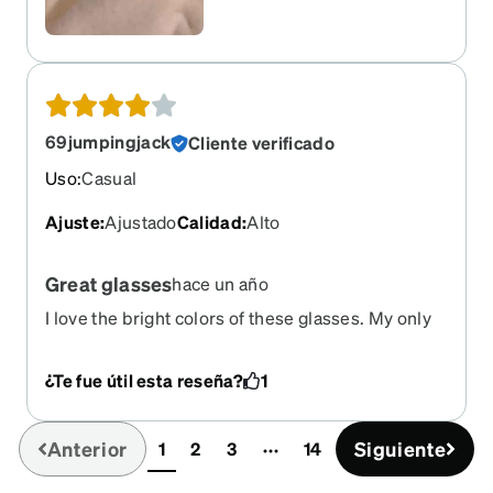
life !!
69jumpingjack
Cliente verificado
Uso
:
Casual
Ajuste
:
Ajustado
Calidad
:
Alto
Great glasses
hace un año
I love the bright colors of these glasses. My only
issue, which was my fault, is that these are a little
tight on my head but they are easily adjusted to
¿Te fue útil esta reseña?
1
be more comfortable. I got the eye q lenses and
so far I quite like them.
Anterior
Siguiente
1
2
3
14
(current)