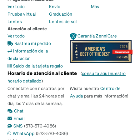
Ver todo
Envío
Más
Prueba virtual
Graduación
Lentes
Lentes de sol
Atención al cliente
Ver todo
Garantía ZenniCare
Rastrea mi pedido
Información de la
declaración
Saldo de la tarjeta regalo
Horario de atención al cliente
(
consulta aquí nuestro
horario detallado
)
Conéctate con nosotros por
¡Visita nuestro
Centro de
chat y email las 24 horas del
Ayuda
para más información!
día, los 7 días de la semana,
Chat
Email
SMS
(573-570-4086)
WhatsApp
(573-570-4086)