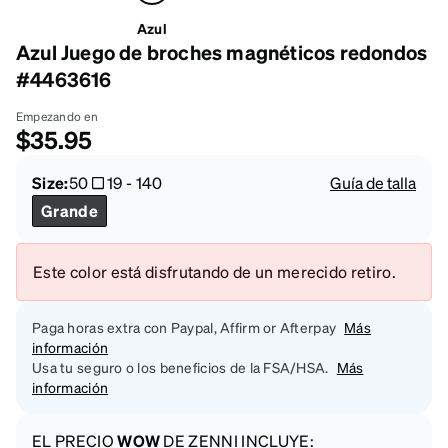
Azul
Azul Juego de broches magnéticos redondos
#4463616
Empezando en
$35.95
Size:
50
19
-
140
Guía de talla
Grande
Este color está disfrutando de un merecido retiro.
Paga horas extra con Paypal, Affirm or Afterpay
Más
información
Usa tu seguro o los beneficios de la FSA/HSA.
Más
información
EL PRECIO
WOW
DE ZENNI INCLUYE: