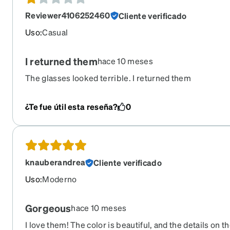
Reviewer4106252460
Cliente verificado
Uso
:
Casual
I returned them
hace 10 meses
The glasses looked terrible. I returned them
¿Te fue útil esta reseña?
0
knauberandrea
Cliente verificado
Uso
:
Moderno
Gorgeous
hace 10 meses
I love them! The color is beautiful, and the details on t