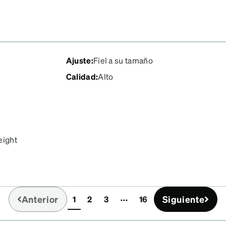
Ajuste
:
Fiel a su tamaño
Calidad
:
Alto
eight
Anterior
Siguiente
1
2
3
16
(current)