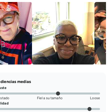
diencias medias
uste
ustado
Fiel a su tamaño
Loose
lidad