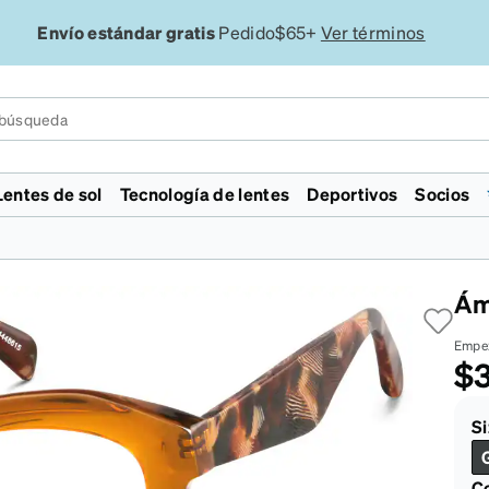
Envío estándar gratis
Pedido$65+
Ver términos
Lentes de sol
Tecnología de lentes
Deportivos
Socios
on licencia
Colecciones
Destacado
Destacado
Especialidad
Lentes
Videojuegos y deportes
enni ID
de verano
WWE
Zodíacos
Año Nuevo Lunar
Tintes de gelatina
Transitions®
Polarizado
electrónicos
Monster Jam
Año Nuevo Lunar
Zenniverse
Inspirado en marcas de
Conducción nocturna
Transitions®
Chess.com
Ám
ul Blokz™
los años 90
rossFit
Sin montura
En oferta
diseñador
VR Meta Quest 3 Headsets
EyeQLenz™ + Zenni ID
Evo 2026
ni ID Guard™
isc Golf Pro Tour
Aviadores
TIPO DE ROSTRO
Estilo aviador
FL-41 para sensibilidad a la
Guard™
Supernova
Empe
ampo
igas Mayores de Pickleball
Prueba virtual
En oferta
luz
Team Liquid
$3
lite™
esca en las Grandes Ligas
Prueba virtual
Policarbonato resistente a
Cloud9
ridad
cológico
impactos
Maraton San Francisco
Concierto Country
Zenni Featherlite™
Guía de lentes de so
Blokz™
Guía de lentes de 
Zenni
Si
tables
Trivex resistente a impactos
seguridad
n TikTok
Co