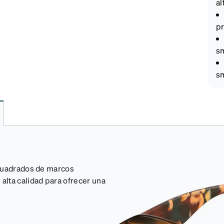
al
pr
sm
sm
 cuadrados de marcos
lta calidad para ofrecer una