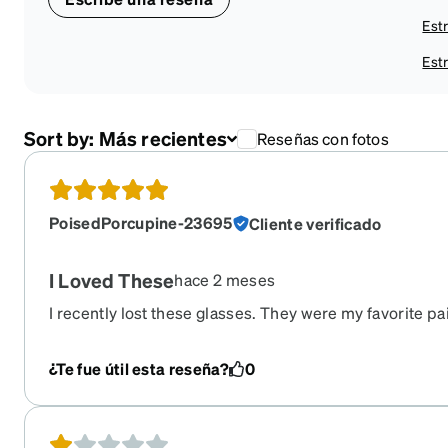
Estr
Estr
Sort by:
Más recientes
Reseñas con fotos
PoisedPorcupine-23695
Cliente verificado
I Loved These
hace 2 meses
I recently lost these glasses. They were my favorite pai
these, but unfortunately they are retired. I need to fin
¿Te fue útil esta reseña?
0