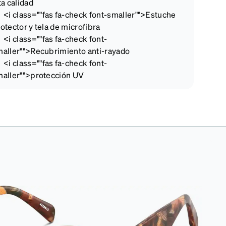
ta calidad
<i class=""fas fa-check font-smaller"">
Estuche
otector y tela de microfibra
<i class=""fas fa-check font-
aller"">
Recubrimiento anti-rayado
<i class=""fas fa-check font-
aller"">
protección UV