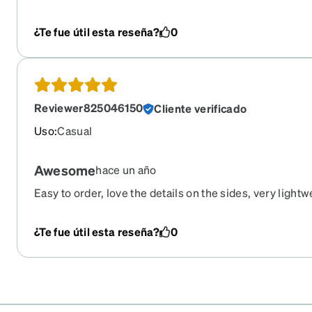
touch.
¿Te fue útil esta reseña?
0
Reviewer825046150
Cliente verificado
Uso
:
Casual
Awesome
hace un año
Easy to order, love the details on the sides, very lightw
¿Te fue útil esta reseña?
0