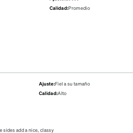
Calidad
:
Promedio
Ajuste
:
Fiel a su tamaño
Calidad
:
Alto
he sides add a nice, classy