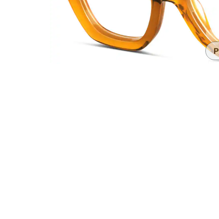
Accesorios
Transparentes y nítidos
Compatible c
Día de partido
auriculares
P