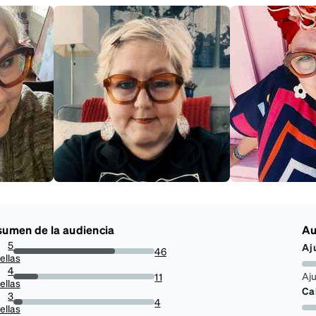
umen de la audiencia
Au
5
Aj
46
ellas
71.875%
4
Aj
11
ellas
17.1875%
Ca
3
4
ellas
6.25%