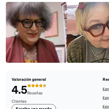
Valoración general
Res
4.5
Estr
Reseñas
Estr
Clientes
Estr
Escribe una reseña