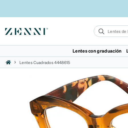
Lentes con graduación
Colaboraciones
Graduación
Lentes
Lentes de sol
Lentes
Color
Deportes
Innovación
Actividad
Comprar por
Comprar por
Estilos
C
Lentes Cuadrados 4448615
Chase Stokes
Progresivos
Todas las Lentes de Sol
Todos los lentes de sol
Todos los lentes para la
Carey
Columbus Crew
EyeQLenz™ + Z
Correr
De moda
Moda
Campamento 
George y Claire Kittle
Bifocales
deportivas
Mujer
vista
Tonos atardecer
49ers Fieles a la Bahía
Guard™
Ciclismo
Clásicos
Clasicas
Pasarela
Sam Cassell
Lentes de lectura
Todos los lentes deportivos
Hombres
Mujer
Tintes de gelatina
Selecciones de atletas
Filtro de luz az
Senderismo
Prémium
Prémium
Inspirado en 
C
Hombres
Niños
Hombres
Rosa bebé
universitarios
Privacidad Zen
Golf
Menos de $30
Menos de $30
Retro
D
Mujer
Lentes de sol graduados
Niños
Explosión Cítrica
Deportes de C
Polarizado
Progresivos
Lujo discreto
L
Lentes de sol sin
Mejor vendidos
Turquesa
Estilo Activo
Deportes
Zenni Feather
Minimalista
P
graduación
Novedades
transformadora
Lentes de segu
Estilo Activo
EcoBloomz™ e
Audaz
Mejor vendidos
Accesorios
Frescura costera
Lentes desmon
Estilo activo
Extragrande
Novedades
Neutrales esenciales
Protección y 
Como se ve e