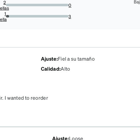
Ba
2
0
ellas
0%
1
3
ella
4.6875%
Ajuste
:
Fiel a su tamaño
Calidad
:
Alto
r. I wanted to reorder
d a replacement for them.
Ajuste
:
Loose