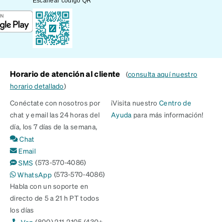
Escanear código QR
Horario de atención al cliente
(
consulta aquí nuestro
horario detallado
)
Conéctate con nosotros por
¡Visita nuestro
Centro de
chat y email las 24 horas del
Ayuda
para más información!
día, los 7 días de la semana,
Chat
Email
(573-570-4086)
SMS
(573-570-4086)
WhatsApp
Habla con un soporte en
directo de 5 a 21 h PT todos
los días
(800) 211-2105 (430+