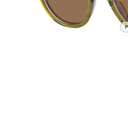
Accesorios
Transparentes y nítidos
Compatible c
Día de partido
auriculares
P