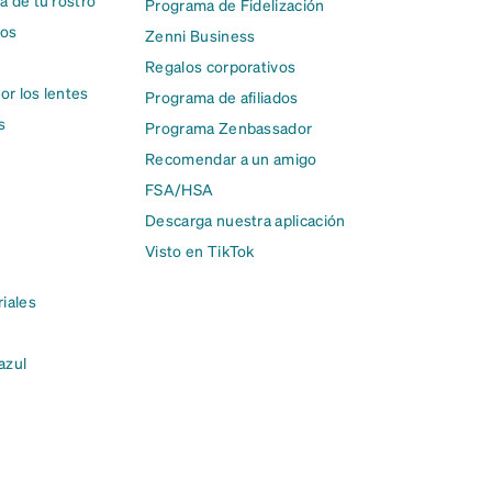
a de tu rostro
Programa de Fidelización
cos
Zenni Business
Regalos corporativos
or los lentes
Programa de afiliados
s
Programa Zenbassador
Recomendar a un amigo
FSA/HSA
Descarga nuestra aplicación
Visto en TikTok
riales
 azul