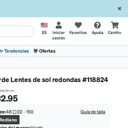
ES
Iniciar
Favoritos
Ayuda
Carrito
sesión
✨ Tendencias
🚨 Ofertas
rde Lentes de sol redondas #118824
zando en
2.95
l
sol
 x Chase Stokes
La sección de tendencias
Lentes para niños
Lentes de sol de Moda
Transitions® XTRActive
Ciclismo
CrossFit Games 2026
ze:
48
22
-
150
Guía de talla
Mediano
lor del marco
:
Verde