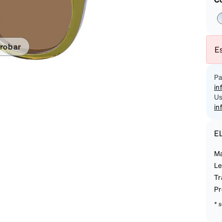
on
robar
Es
Pa
in
Us
in
E
Ma
Le
Tr
Pr
* s