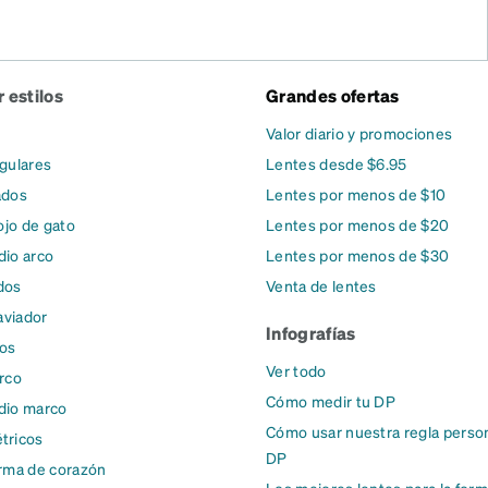
 estilos
Grandes ofertas
Valor diario y promociones
gulares
Lentes desde $6.95
ados
Lentes por menos de $10
ojo de gato
Lentes por menos de $20
io arco
Lentes por menos de $30
dos
Venta de lentes
aviador
Infografías
dos
Ver todo
rco
Cómo medir tu DP
dio marco
Cómo usar nuestra regla person
tricos
DP
rma de corazón