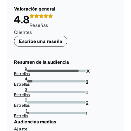
Valoración general
4.8
Reseñas
Clientes
Escribe una reseña
Resumen de la audiencia
5
30
Estrellas
88.23529411764706%
4
3
Estrellas
8.823529411764707%
3
0
Estrellas
0%
2
0
Estrellas
0%
1
1
Estrella
2.941176470588235%
Audiencias medias
Ajuste