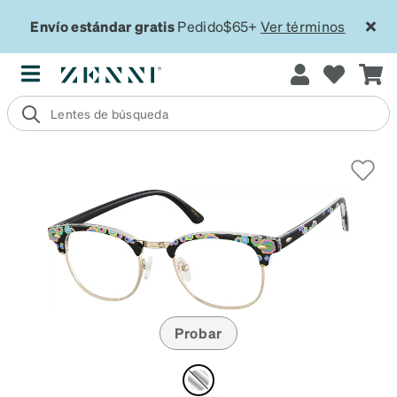
Envío estándar gratis
Pedido$65+
Ver términos
Probar