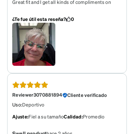
Great fit and I get all kinds of compliments on
these. Wish they would bring them back before I
wear mine out.
¿Te fue útil esta reseña?
0
Reviewer3070881894
Cliente verificado
Uso
:
Deportivo
Ajuste
:
Fiel a su tamaño
Calidad
:
Promedio
Swell product
hace 2 años