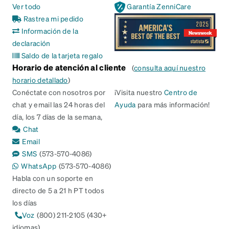
Ver todo
Garantía ZenniCare
Rastrea mi pedido
Información de la
declaración
Saldo de la tarjeta regalo
Horario de atención al cliente
(
consulta aquí nuestro
horario detallado
)
Conéctate con nosotros por
¡Visita nuestro
Centro de
chat y email las 24 horas del
Ayuda
para más información!
día, los 7 días de la semana,
Chat
Email
SMS
(573-570-4086)
WhatsApp
(573-570-4086)
Habla con un soporte en
directo de 5 a 21 h PT todos
los días
Voz
(800) 211-2105 (430+
idiomas)