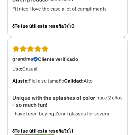
Fit nice I love the case a lot of compliments
¿Te fue útil esta reseña?
0
grandma
Cliente verificado
Uso
:
Casual
Ajuste
:
Fiel a su tamaño
Calidad
:
Alto
Unique with the splashes of color
hace 2 años
- so much fun!
I have been buying Zenni glasses for several
years - I don't even consider buying them
elsewhere because Zenni's prices are
¿Te fue útil esta reseña?
1
unbeatable, the quality is excellent, and the