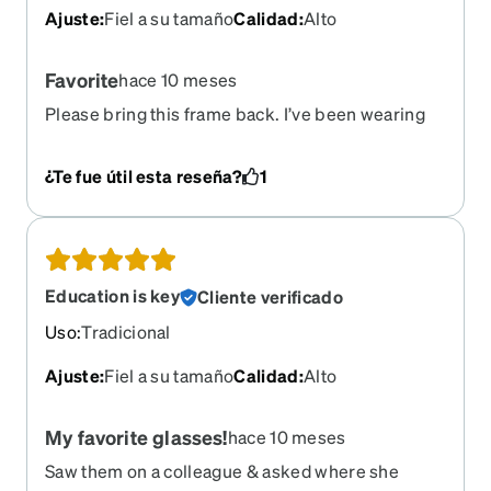
Ajuste
:
Fiel a su tamaño
Calidad
:
Alto
Favorite
hace 10 meses
Please bring this frame back. I’ve been wearing
only this one for years and I need new glasses
again.!!!!
¿Te fue útil esta reseña?
1
Education is key
Cliente verificado
Uso
:
Tradicional
Ajuste
:
Fiel a su tamaño
Calidad
:
Alto
My favorite glasses!
hace 10 meses
Saw them on a colleague & asked where she