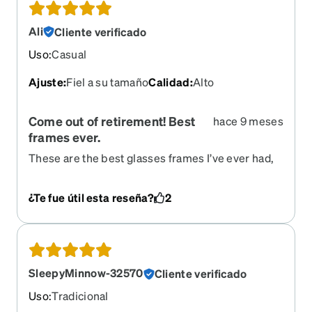
Ali
Cliente verificado
Uso
:
Casual
Ajuste
:
Fiel a su tamaño
Calidad
:
Alto
Come out of retirement! Best
hace 9 meses
frames ever.
These are the best glasses frames I’ve ever had,
fit perfectly, no pinching, super sturdy. I’ve tried
many others, but these are simply the best. Basic
¿Te fue útil esta reseña?
2
and sleek looking, please bring them back!
SleepyMinnow-32570
Cliente verificado
Uso
:
Tradicional