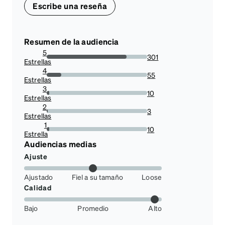
Escribe una reseña
Resumen de la audiencia
5
301
Estrellas
79.41952506596306%
4
55
Estrellas
14.511873350923482%
3
10
Estrellas
2.638522427440633%
2
3
Estrellas
0.79155672823219%
1
10
Estrella
2.638522427440633%
Audiencias medias
Ajuste
Ajustado
Fiel a su tamaño
Loose
Calidad
Bajo
Promedio
Alto