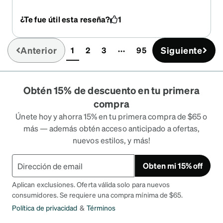
bought them. I wanted to reorder with new
prescription, but the frame is retired. Consider
¿Te fue útil esta reseña?
1
bringing this one back, Zenni.
Anterior
Siguiente
1
2
3
95
(current)
Obtén 15% de descuento en tu primera
compra
Únete hoy y ahorra 15% en tu primera compra de $65 o
más — además obtén acceso anticipado a ofertas,
nuevos estilos, y más!
Obten mi 15% off
Aplican exclusiones. Oferta válida solo para nuevos
consumidores. Se requiere una compra mínima de $65.
Política de privacidad
&
Términos