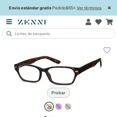
Envío estándar gratis
Pedido$65+
Ver términos
Probar