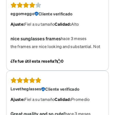
eggomeggo
Cliente verificado
Ajuste
:
Fiel a su tamaño
Calidad
:
Alto
nice sunglasses frames
hace 3 meses
the frames are nice looking and substantial. Not
heavy but they don’t feel cheap either. I’ve
ordered these several times as sunglasses and
¿Te fue útil esta reseña?
0
love them. I am frustrated with the ordering
process though. I reordered them and they sent
regular lenses instead of tinted so I wasted $50
Lovetheglasses
Cliente verificado
Ajuste
:
Fiel a su tamaño
Calidad
:
Promedio
Great quality and so cute!
hace 3 meses