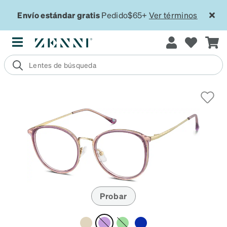
Envío estándar gratis
Pedido$65+
Ver términos
Probar