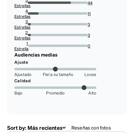
44
Estrellas
72.1311475409836%
4
11
Estrellas
18.0327868852459%
3
3
Estrellas
4.918032786885246%
2
3
Estrellas
4.918032786885246%
1
0
Estrella
0%
Audiencias medias
Ajuste
Ajustado
Fiel a su tamaño
Loose
Calidad
Bajo
Promedio
Alto
Sort by:
Más recientes
Reseñas con fotos