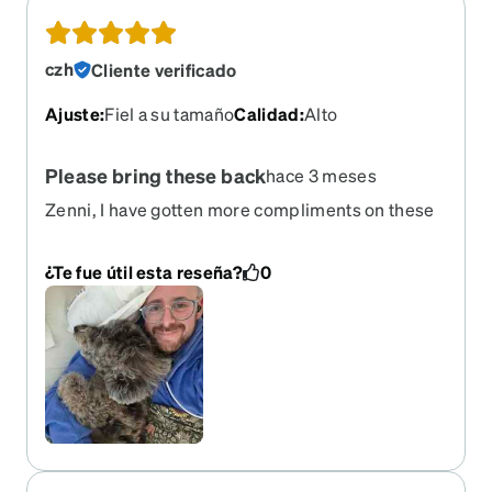
czh
Cliente verificado
Ajuste
:
Fiel a su tamaño
Calidad
:
Alto
Please bring these back
hace 3 meses
Zenni, I have gotten more compliments on these
glasses than I have gotten on any fashion item or
clothing I've ever bought in my life. Please bring
¿Te fue útil esta reseña?
0
these back so I can buy a backup. These might be
my identity now.