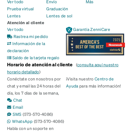
Ver todo
Envío
Más
Prueba virtual
Graduación
Lentes
Lentes de sol
Atención al cliente
Ver todo
Garantía ZenniCare
Rastrea mi pedido
Información de la
declaración
Saldo de la tarjeta regalo
Horario de atención al cliente
(
consulta aquí nuestro
horario detallado
)
Conéctate con nosotros por
¡Visita nuestro
Centro de
chat y email las 24 horas del
Ayuda
para más información!
día, los 7 días de la semana,
Chat
Email
SMS
(573-570-4086)
WhatsApp
(573-570-4086)
Habla con un soporte en