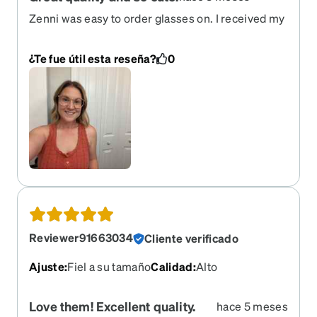
Zenni was easy to order glasses on. I received my
glasses pretty quick and they are great quality!
Definitely will order from them again!
¿Te fue útil esta reseña?
0
Reviewer91663034
Cliente verificado
Ajuste
:
Fiel a su tamaño
Calidad
:
Alto
Love them! Excellent quality.
hace 5 meses