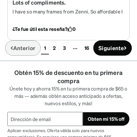
Lots of compliments.
I have so many frames from Zenni. So affordable I
can have several pairs to match my mood and
wardrobe and still save money compared to other
¿Te fue útil esta reseña?
0
sources. Great company. Always helpful when I
have questions. Glasses arrive in about a week in
the mail. All I need to do is open the package and
Anterior
Siguiente
1
2
3
16
(current)
put them on.
Obtén 15% de descuento en tu primera
compra
Únete hoy y ahorra 15% en tu primera compra de $65 o
más — además obtén acceso anticipado a ofertas,
nuevos estilos, y más!
Obten mi 15% off
Aplican exclusiones. Oferta válida solo para nuevos
consumidores. Se requiere una compra mínima de $65.