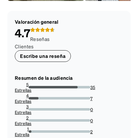
Valoración general
4.7
Reseñas
Clientes
Escribe una reseña
Resumen de la audiencia
5
35
Estrellas
79.54545454545455%
4
7
Estrellas
15.909090909090908%
3
0
Estrellas
0%
2
0
Estrellas
0%
1
2
Estrella
4.545454545454546%