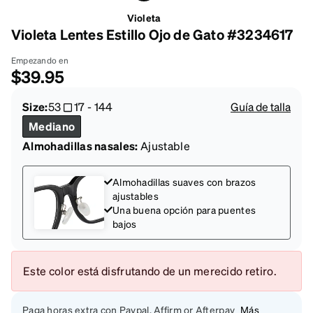
Violeta
Violeta Lentes Estillo Ojo de Gato #3234617
Empezando en
$39.95
Size:
53
17
-
144
Guía de talla
Mediano
Almohadillas nasales:
Ajustable
Almohadillas suaves con brazos
ajustables
Una buena opción para puentes
bajos
Este color está disfrutando de un merecido retiro.
Paga horas extra con Paypal, Affirm or Afterpay
Más