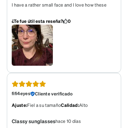
I have a rather small face and I love how these
look. It’s so hard to find cat eye-shaped glasses
that aren’t huge! The pads that sit on the bridge of
¿Te fue útil esta reseña?
0
the nose work really well too.
fifi4eyes
Cliente verificado
Ajuste
:
Fiel a su tamaño
Calidad
:
Alto
Classy sunglasses
hace 10 días