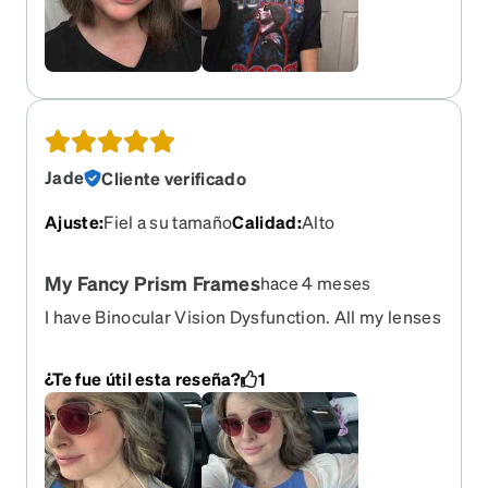
Jade
Cliente verificado
Ajuste
:
Fiel a su tamaño
Calidad
:
Alto
My Fancy Prism Frames
hace 4 meses
I have Binocular Vision Dysfunction. All my lenses
are red. These are my fancy going out glasses.
Absolutely love. I’ve been ordering from Zenni
¿Te fue útil esta reseña?
1
since 2019. I get 1 pair a year. I cannot say enough
nice things about Zenni. The cost for prism
lenses alone is life saving!