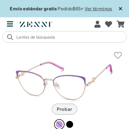
Envío estándar gratis
Pedido$65+
Ver términos
Probar