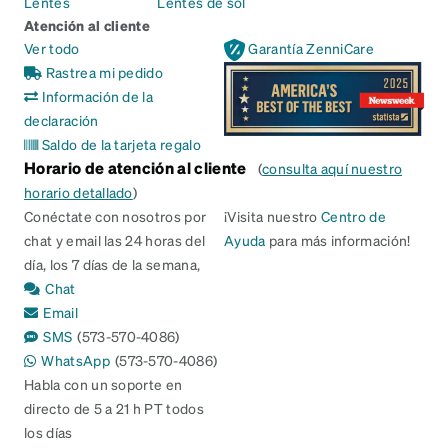
Lentes
Lentes de sol
Atención al cliente
Ver todo
Garantía ZenniCare
Rastrea mi pedido
Información de la
declaración
Saldo de la tarjeta regalo
Horario de atención al cliente
(
consulta aquí nuestro
horario detallado
)
Conéctate con nosotros por
¡Visita nuestro
Centro de
chat y email las 24 horas del
Ayuda
para más información!
día, los 7 días de la semana,
Chat
Email
SMS
(573-570-4086)
WhatsApp
(573-570-4086)
Habla con un soporte en
directo de 5 a 21 h PT todos
los días