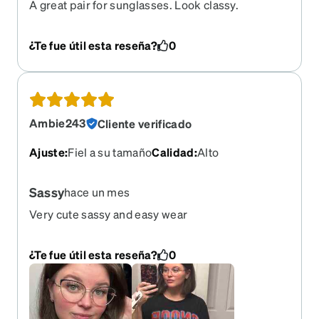
A great pair for sunglasses. Look classy.
¿Te fue útil esta reseña?
0
Ambie243
Cliente verificado
Ajuste
:
Fiel a su tamaño
Calidad
:
Alto
Sassy
hace un mes
Very cute sassy and easy wear
¿Te fue útil esta reseña?
0