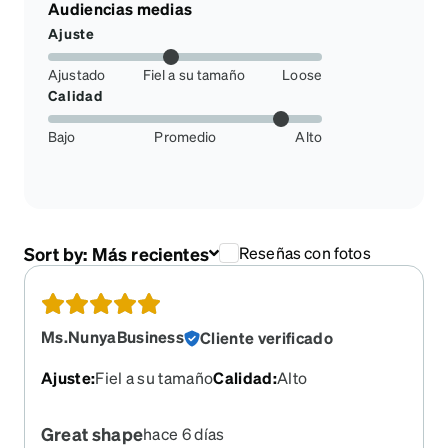
Audiencias medias
Ajuste
Ajustado
Fiel a su tamaño
Loose
Calidad
Bajo
Promedio
Alto
Sort by:
Más recientes
Reseñas con fotos
Ms.NunyaBusiness
Cliente verificado
Ajuste
:
Fiel a su tamaño
Calidad
:
Alto
Great shape
hace 6 días