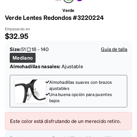
Verde
Verde Lentes Redondos #3220224
Empezando en
$32.95
Size:
51
18
-
140
Guía de talla
Mediano
Almohadillas nasales:
Ajustable
Almohadillas suaves con brazos
ajustables
Una buena opción para puentes
bajos
Este color está disfrutando de un merecido retiro.