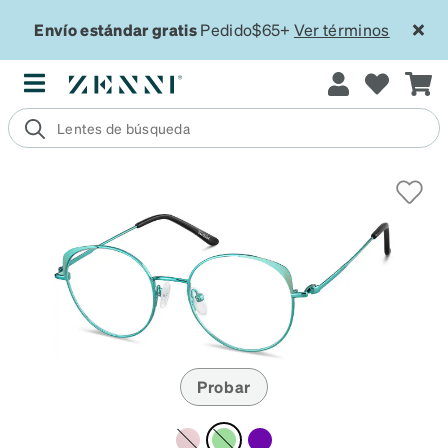
Envío estándar gratis
Pedido$65+
Ver términos
Probar