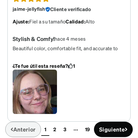
jaime-jellyfish
Cliente verificado
Ajuste
:
Fiel a su tamaño
Calidad
:
Alto
Stylish & Comfy!
hace 4 meses
Beautiful color, comfortable fit, and accurate to
my prescription. It was hard to find frames that
would accommodate my prescription, but I'm
¿Te fue útil esta reseña?
1
ultimately very happy with what I chose. Shipping
was much faster than I anticipated once the
frames were made—even faster than my regular
optician!
Anterior
Siguiente
1
2
3
19
(current)