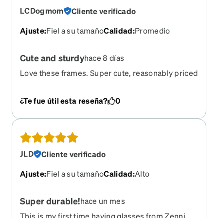
LCDogmom
Cliente verificado
Ajuste
:
Fiel a su tamaño
Calidad
:
Promedio
Cute and sturdy
hace 8 días
Love these frames. Super cute, reasonably priced
and quality feel to them
¿Te fue útil esta reseña?
0
JLD
Cliente verificado
Ajuste
:
Fiel a su tamaño
Calidad
:
Alto
Super durable!
hace un mes
This is my first time having glasses from Zenni