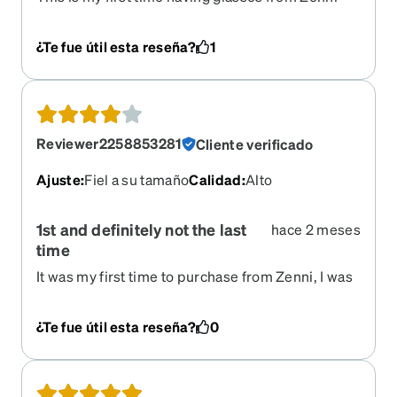
and I would 100% buy again. I have a very very
high prescription, and not only are the glasses
¿Te fue útil esta reseña?
1
light weight they are also very durable. I was
recently involved in a car accident where the
airbags knocked the glasses off my face. When
the paramedic found my glasses, they had no
damage! You would have never guessed they just
Reviewer2258853281
Cliente verificado
went through a car accident. Definitely
recommend buying from Zenni in general
Ajuste
:
Fiel a su tamaño
Calidad
:
Alto
1st and definitely not the last
hace 2 meses
time
It was my first time to purchase from Zenni, I was
very pleasantly surprised with the quality and the
Rx Mirrored lens. The reason why I gave a 4 star
¿Te fue útil esta reseña?
0
rating, was because I expected the size of the
round lens to be a bit larger.