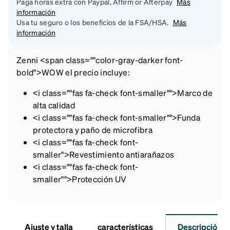
Paga horas extra con Paypal, Affirm or Afterpay
Más
información
Usa tu seguro o los beneficios de la FSA/HSA.
Más
información
Zenni <span class=""color-gray-darker font-
bold">WOW el precio incluye:
<i class=""fas fa-check font-smaller"">
Marco de
alta calidad
<i class=""fas fa-check font-smaller"">
Funda
protectora y paño de microfibra
<i class=""fas fa-check font-
smaller">
Revestimiento antiarañazos
<i class=""fas fa-check font-
smaller"">
Protección UV
Ajuste y talla
características
Descripción