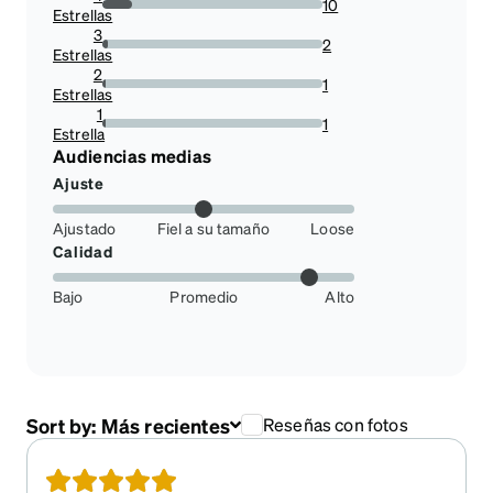
10
Estrellas
13.513513513513514%
3
2
Estrellas
2.7027027027027026%
2
1
Estrellas
1.3513513513513513%
1
1
Estrella
1.3513513513513513%
Audiencias medias
Ajuste
Ajustado
Fiel a su tamaño
Loose
Calidad
Bajo
Promedio
Alto
Sort by:
Más recientes
Reseñas con fotos