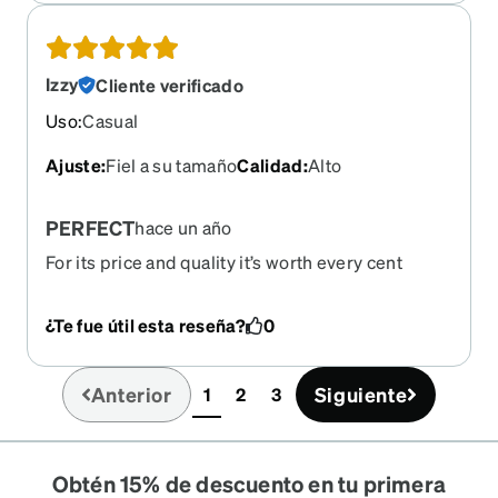
Izzy
Cliente verificado
Uso
:
Casual
Ajuste
:
Fiel a su tamaño
Calidad
:
Alto
PERFECT
hace un año
For its price and quality it’s worth every cent
buying these frames, there cute, not too
oversized ones your face—it’s perfect. Definitely
¿Te fue útil esta reseña?
0
will buy the other colors. These frames are the
ones I wear day to day than my other pairs I have. I
love them. These will be the frames I’ll purchase
Anterior
Siguiente
1
2
3
(current)
again when my prescription changes.
Obtén 15% de descuento en tu primera