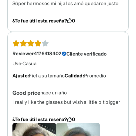
Súper hermosos mi hija los amó quedaron justo
en la graduación
¿Te fue útil esta reseña?
0
Reviewer4176418402
Cliente verificado
Uso
:
Casual
Ajuste
:
Fiel a su tamaño
Calidad
:
Promedio
Good price
hace un año
I really like the glasses but wish a little bit bigger
round. It feel like a kid eyeglasses. I like the price
and more affordable. Easy to order and shipping
¿Te fue útil esta reseña?
0
fast.