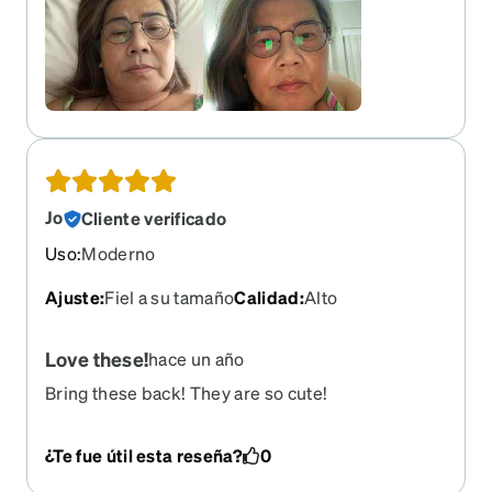
Jo
Cliente verificado
Uso
:
Moderno
Ajuste
:
Fiel a su tamaño
Calidad
:
Alto
Love these!
hace un año
Bring these back! They are so cute!
¿Te fue útil esta reseña?
0