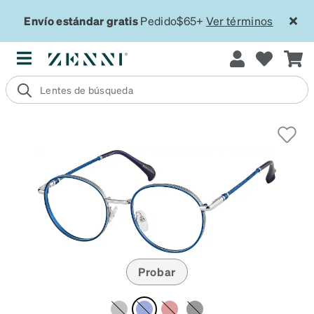
Envío estándar gratis
Pedido$65+
Ver términos
Probar