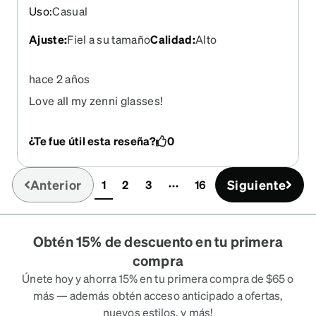
Uso
:
Casual
Ajuste
:
Fiel a su tamaño
Calidad
:
Alto
hace 2 años
Love all my zenni glasses!
¿Te fue útil esta reseña?
0
Anterior
Siguiente
1
2
3
16
(current)
Obtén 15% de descuento en tu primera
compra
Únete hoy y ahorra 15% en tu primera compra de $65 o
más — además obtén acceso anticipado a ofertas,
nuevos estilos, y más!