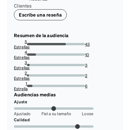
Clientes
Escribe una reseña
Resumen de la audiencia
5
43
Estrellas
67.1875%
4
10
Estrellas
15.625%
3
3
Estrellas
4.6875%
2
2
Estrellas
3.125%
1
6
Estrella
9.375%
Audiencias medias
Ajuste
Ajustado
Fiel a su tamaño
Loose
Calidad