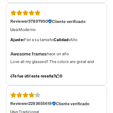
The quality and service are top notch. And I highly
recommend these frames in particular - they're
so light and the colors are a nice accent too.
Reviewer57897950
Cliente verificado
Uso
:
Moderno
Ajuste
:
Fiel a su tamaño
Calidad
:
Alto
Awesome frames
hace un año
Love all my glasses!! The colors are great and
they fit like a charm. I have recommened to my
friends and family!
¿Te fue útil esta reseña?
0
Reviewer2293655619
Cliente verificado
Uso
:
Tradicional