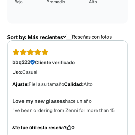
Bajo
Promedio
Alto
Sort by:
Más recientes
Reseñas con fotos
bbq222
Cliente verificado
Uso
:
Casual
Ajuste
:
Fiel a su tamaño
Calidad
:
Alto
Love my new glasses
hace un año
I've been ordering from Zenni for more than 15
years and I'm not exaggerating when I say every
single pair I've purchased have been great. I take
¿Te fue útil esta reseña?
0
them out of the package, put them on and off I go.