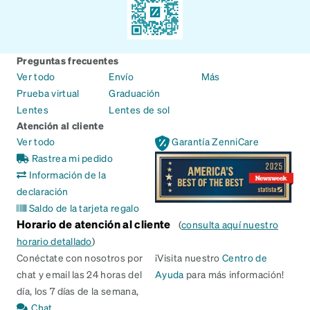
Preguntas frecuentes
Ver todo
Envío
Más
Prueba virtual
Graduación
Lentes
Lentes de sol
Atención al cliente
Ver todo
Garantía ZenniCare
Rastrea mi pedido
Información de la
declaración
Saldo de la tarjeta regalo
Horario de atención al cliente
(
consulta aquí nuestro
horario detallado
)
Conéctate con nosotros por
¡Visita nuestro
Centro de
chat y email las 24 horas del
Ayuda
para más información!
día, los 7 días de la semana,
Chat