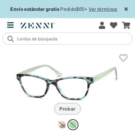
Envío estándar gratis
Pedido$65+
Ver términos
Probar