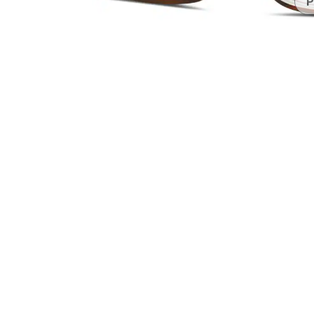
P
Accesorios
Transparentes y nítidos
Compatible c
Día de partido
auriculares