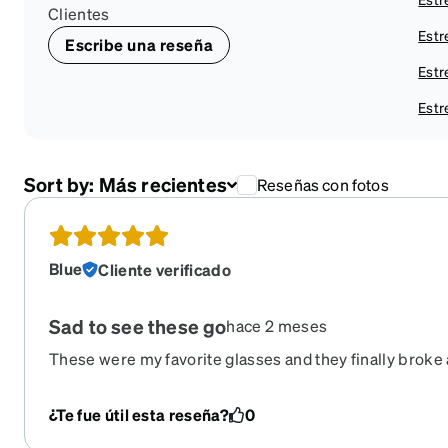
Clientes
Estr
Escribe una reseña
Estr
Estre
Sort by:
Más recientes
Reseñas con fotos
Blue
Cliente verificado
Sad to see these go
hace 2 meses
These were my favorite glasses and they finally broke
again. I'm so sad. I really hope they come up with more
blue was just amazing. I have them in red too as sungl
¿Te fue útil esta reseña?
0
all time favorite go-to.