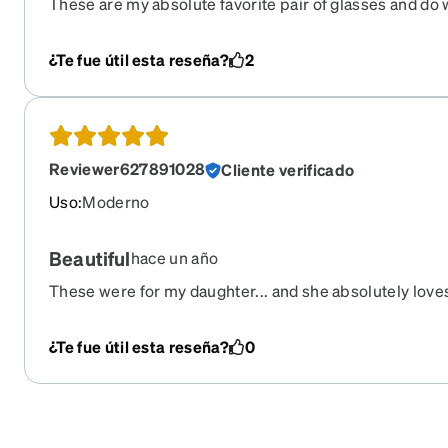
These are my absolute favorite pair of glasses and do
confidence daily! I get so many compliments on them a
proudly I got them from ZENNI! But unfortunately my fa
¿Te fue útil esta reseña?
2
was misplaced on the train over the holiday weekend. I
or two today and was heartbroken to see they were ret
chic pair of glasses I’ve owned to date and I’ve worn Ca
and more! Please bring these back Zenni! :) <3
Reviewer627891028
Cliente verificado
Uso
:
Moderno
Beautiful
hace un año
These were for my daughter... and she absolutely love
¿Te fue útil esta reseña?
0