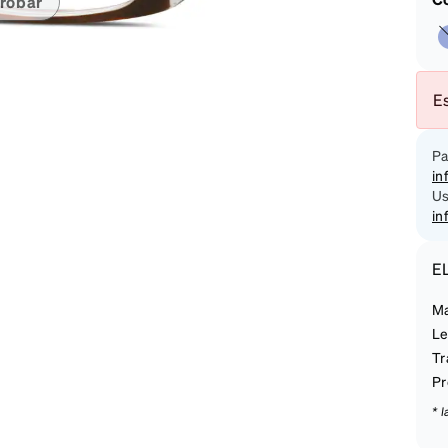
robar
on
Es
Pa
in
Us
in
E
Ma
Le
Tr
Pr
* 