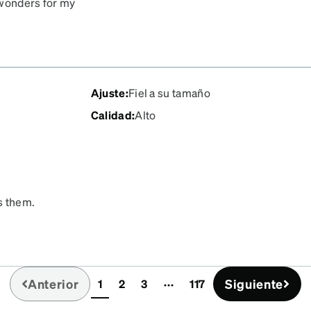
 wonders for my
nd always tell them
vorite pair of glasses
 came to order a new pair
ired! These are the most
lvin Klein, Marc Jacob’s
Ajuste
:
Fiel a su tamaño
Calidad
:
Alto
s them.
Anterior
Siguiente
1
2
3
117
(current)