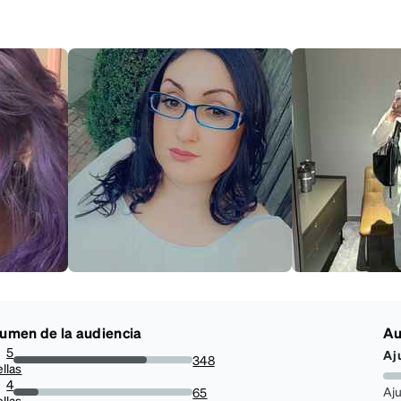
umen de la audiencia
Au
5
Aj
348
ellas
74.35897435897436%
4
Aj
65
ellas