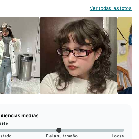
Ver todas las fotos
diencias medias
uste
ustado
Fiel a su tamaño
Loose