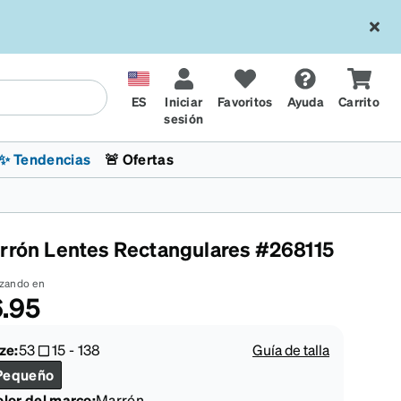
ES
Iniciar
Favoritos
Ayuda
Carrito
sesión
✨ Tendencias
🚨 Ofertas
rrón Lentes Rectangulares #268115
zando en
.95
l
sol
 x Chase Stokes
La sección de tendencias
Lentes para niños
Lentes de sol de Moda
Transitions® XTRActive
Ciclismo
CrossFit Games 2026
ze:
53
15
-
138
Guía de talla
Pequeño
lor del marco
:
Marrón