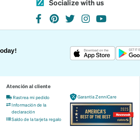
Socialize with us
facebook
pinterest
twitter
instagram
youtube
Today!
Atención al cliente
Garantía ZenniCare
Rastrea mi pedido
Información de la
declaración
Saldo de la tarjeta regalo