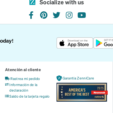
Socialize with us
facebook
pinterest
twitter
instagram
youtube
Today!
Atención al cliente
Garantía ZenniCare
Rastrea mi pedido
Información de la
declaración
Saldo de la tarjeta regalo