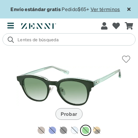
Envío estándar gratis
Pedido$65+
Ver términos
Probar