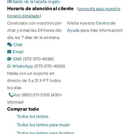
Saldo de la tarjeta regalo
Horario de atención al cliente
(
consulta aquí nuestro
horario detallado
)
Conéctate con nosotros por
¡Visita nuestro
Centro de
chat y email las 24 horas del
Ayuda
para más información!
día, los 7 días de la semana,
Chat
Email
SMS
(573-570-4086)
WhatsApp
(573-570-4086)
Habla con un soporte en
directo de 5 a 21 h PT todos
los días
Voz
(800) 211-2105 (430+
idiomas)
Comprar todo
Todos los lentes
Todos los lentes para mujer
Todos los lentes para hombre