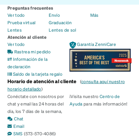
Preguntas frecuentes
Ver todo
Envío
Más
Prueba virtual
Graduación
Lentes
Lentes de sol
Atención al cliente
Ver todo
Garantía ZenniCare
Rastrea mi pedido
Información de la
declaración
Saldo de la tarjeta regalo
Horario de atención al cliente
(
consulta aquí nuestro
horario detallado
)
Conéctate con nosotros por
¡Visita nuestro
Centro de
chat y email las 24 horas del
Ayuda
para más información!
día, los 7 días de la semana,
Chat
Email
SMS
(573-570-4086)