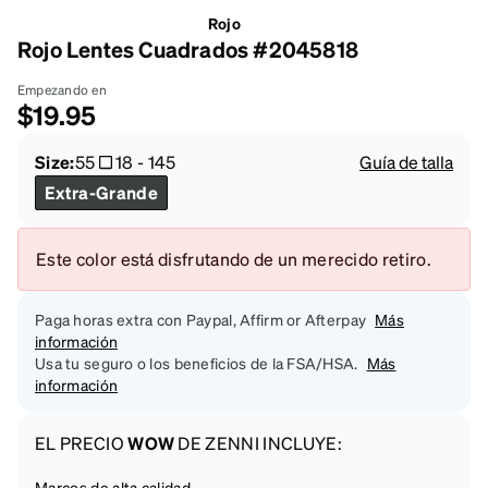
Rojo
Rojo Lentes Cuadrados #2045818
Empezando en
$19.95
Size:
55
18
-
145
Guía de talla
Extra-Grande
Este color está disfrutando de un merecido retiro.
Paga horas extra con Paypal, Affirm or Afterpay
Más
información
Usa tu seguro o los beneficios de la FSA/HSA.
Más
información
EL PRECIO
WOW
DE ZENNI INCLUYE:
Marcos de alta calidad