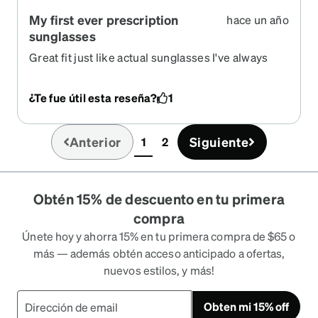
My first ever prescription
hace un año
sunglasses
Great fit just like actual sunglasses I've always
worn glasses so wearing sunglasses weren't an
option but having these as a prescription pair of
¿Te fue útil esta reseña?
1
sunglasses I love em!
Anterior
Siguiente
1
2
(current)
Obtén 15% de descuento en tu primera
compra
Únete hoy y ahorra 15% en tu primera compra de $65 o
más — además obtén acceso anticipado a ofertas,
nuevos estilos, y más!
Obten mi 15% off