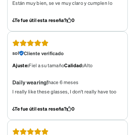
Están muy bien, se ve muy claro y cumplen lo
ofrecido respecto a calidad
¿Te fue útil esta reseña?
0
sol
Cliente verificado
Ajuste
:
Fiel a su tamaño
Calidad
:
Alto
Daily wearing!
hace 6 meses
I really like these glasses, I don't really have too
much to say about them. The height (?) of the
frames around the lenses are a bit different than i
¿Te fue útil esta reseña?
0
was expecting it to see (closer to 51mm) so they
look a bit too big/deep on me, but that's all.