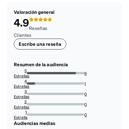
Valoración general
4.9
Reseñas
Clientes
Escribe una reseña
Resumen de la audiencia
5
6
Estrellas
85.71428571428571%
4
1
Estrellas
14.285714285714285%
3
0
Estrellas
0%
2
0
Estrellas
0%
1
0
Estrella
0%
Audiencias medias