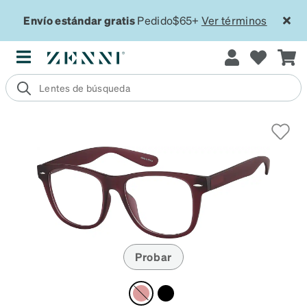
Envío estándar gratis
Pedido$65+
Ver términos
Probar