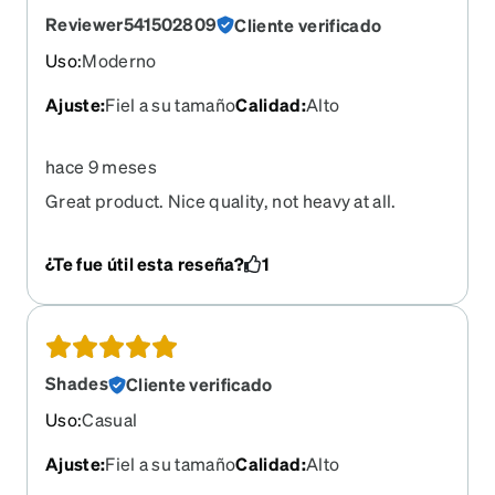
Reviewer541502809
Cliente verificado
Uso
:
Moderno
Ajuste
:
Fiel a su tamaño
Calidad
:
Alto
hace 9 meses
Great product. Nice quality, not heavy at all.
¿Te fue útil esta reseña?
1
Shades
Cliente verificado
Uso
:
Casual
Ajuste
:
Fiel a su tamaño
Calidad
:
Alto