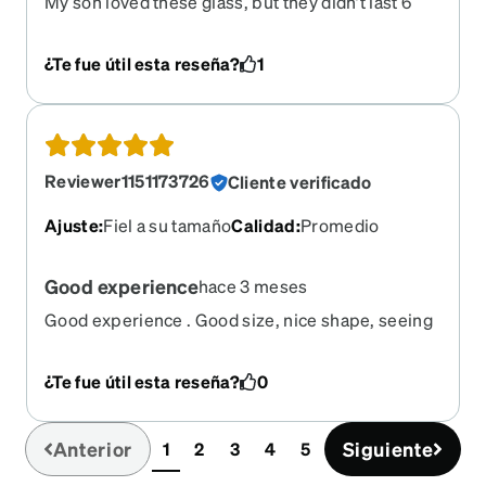
My son loved these glass, but they didn’t last 6
months. The nose piece snapped off.
¿Te fue útil esta reseña?
1
Reviewer1151173726
Cliente verificado
Ajuste
:
Fiel a su tamaño
Calidad
:
Promedio
Good experience
hace 3 meses
Good experience . Good size, nice shape, seeing
well
¿Te fue útil esta reseña?
0
Anterior
Siguiente
1
2
3
4
5
(current)