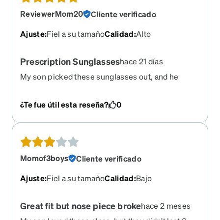
ReviewerMom20
Cliente verificado
Ajuste
:
Fiel a su tamaño
Calidad
:
Alto
Prescription Sunglasses
hace 21 días
My son picked these sunglasses out, and he
absolutely loves them! He enjoys being able to
have prescription sunglasses, and they are very
¿Te fue útil esta reseña?
0
stylish and comfortable.
Momof3boys
Cliente verificado
Ajuste
:
Fiel a su tamaño
Calidad
:
Bajo
Great fit but nose piece broke
hace 2 meses