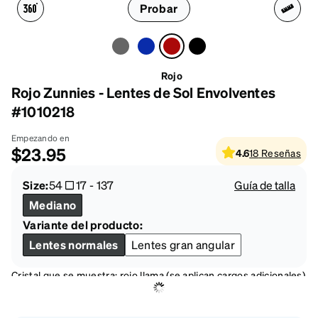
Probar
Rojo
Rojo Zunnies - Lentes de Sol Envolventes
#1010218
Empezando en
$23.95
4.6
18
Reseñas
Size:
54
17
-
137
Guía de talla
Mediano
Variante del producto:
Lentes normales
Lentes gran angular
Cristal que se muestra: rojo llama (se aplican cargos adicionales)