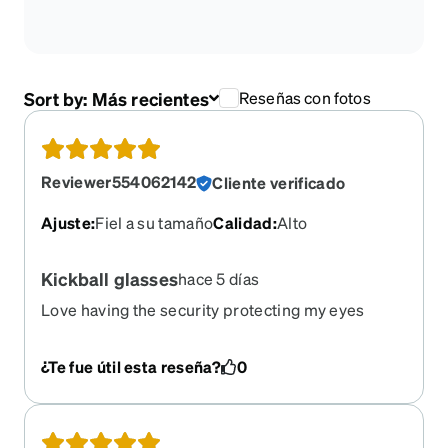
Sort by:
Más recientes
Reseñas con fotos
Reviewer554062142
Cliente verificado
Ajuste
:
Fiel a su tamaño
Calidad
:
Alto
Kickball glasses
hace 5 días
Love having the security protecting my eyes
¿Te fue útil esta reseña?
0