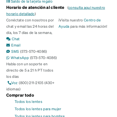
Saldo de la tarjeta regalo
Horario de atención al cliente
(
consulta aquí nuestro
horario detallado
)
Conéctate con nosotros por
¡Visita nuestro
Centro de
chat y email las 24 horas del
Ayuda
para más información!
día, los 7 días de la semana,
Chat
Email
SMS
(573-570-4086)
WhatsApp
(573-570-4086)
Habla con un soporte en
directo de 5 a 21 h PT todos
los días
Voz
(800) 211-2105 (430+
idiomas)
Comprar todo
Todos los lentes
Todos los lentes para mujer
Todos los lentes para hombre