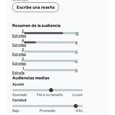
Escribe una reseña
Resumen de la audiencia
5
13
Estrellas
76.47058823529412%
4
4
Estrellas
23.52941176470588%
3
0
Estrellas
0%
2
0
Estrellas
0%
1
0
Estrella
0%
Audiencias medias
Ajuste
Ajustado
Fiel a su tamaño
Loose
Calidad
Bajo
Promedio
Alto