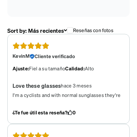
Sort by:
Más recientes
Reseñas con fotos
KevinM
Cliente verificado
Ajuste
:
Fiel a su tamaño
Calidad
:
Alto
Love these glasses
hace 3 meses
I'm a cyclists and with normal sunglasses they're
always slipping. These stay in place. They're
clear and the lenses are big enough I have a very
¿Te fue útil esta reseña?
0
clear field of vision. If you use devices while
wearing there don't get polarized though. I'm so
happy with my new glasses!