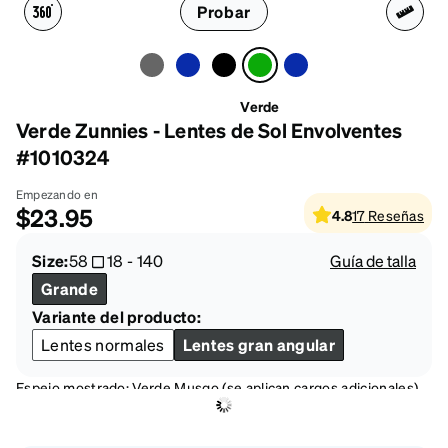
Probar
Verde
Verde Zunnies - Lentes de Sol Envolventes
#1010324
Empezando en
$23.95
4.8
17
Reseñas
Size:
58
18
-
140
Guía de talla
Grande
Variante del producto:
Lentes normales
Lentes gran angular
Espejo mostrado: Verde Musgo (se aplican cargos adicionales)