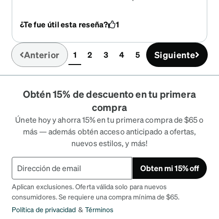
prescription sunglasses for those activities and
for driving. These sunglasses will be useful for all
¿Te fue útil esta reseña?
1
my needs. They are comfortable and offer a sharp
clear view for closeup and distance. The price is
exceptional for the high quality. I am ordering a
Anterior
Siguiente
1
2
3
4
5
(current)
second pair I like them so much.
Obtén 15% de descuento en tu primera
compra
Únete hoy y ahorra 15% en tu primera compra de $65 o
más — además obtén acceso anticipado a ofertas,
nuevos estilos, y más!
Obten mi 15% off
Aplican exclusiones. Oferta válida solo para nuevos
consumidores. Se requiere una compra mínima de $65.
Política de privacidad
&
Términos