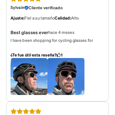
Sylvain
Cliente verificado
Ajuste
:
Fiel a su tamaño
Calidad
:
Alto
Best glasses ever
hace 4 meses
I have been shopping for cycling glasses for
40years. These are by far the best looking,
helmet compatible with progressive prescription
¿Te fue útil esta reseña?
1
and cool emerald transition, glasses I have ever
seen, Become clear as water at home. They even
make my far sigh vision clearer and sharper
which I was told I had no issue with. I bought an
other pair right after receiving them. 5* and the
whole package came at $ 216. Unheard of!!!