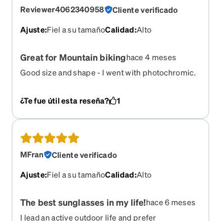
Reviewer4062340958
Cliente verificado
Ajuste
:
Fiel a su tamaño
Calidad
:
Alto
Great for Mountain biking
hace 4 meses
Good size and shape - I went with photochromic.
Tip - do not get polarized lenses if you have an
Ebike or any kind of display, Garmin etc because
¿Te fue útil esta reseña?
1
you won't be able to read it!
MFran
Cliente verificado
Ajuste
:
Fiel a su tamaño
Calidad
:
Alto
The best sunglasses in my life!
hace 6 meses
I lead an active outdoor life and prefer