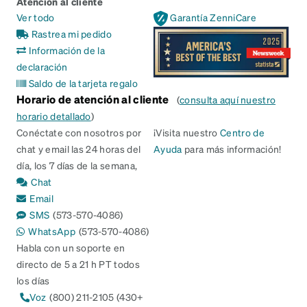
Atención al cliente
Ver todo
Garantía ZenniCare
Rastrea mi pedido
Información de la
declaración
Saldo de la tarjeta regalo
Horario de atención al cliente
(
consulta aquí nuestro
horario detallado
)
Conéctate con nosotros por
¡Visita nuestro
Centro de
chat y email las 24 horas del
Ayuda
para más información!
día, los 7 días de la semana,
Chat
Email
SMS
(573-570-4086)
WhatsApp
(573-570-4086)
Habla con un soporte en
directo de 5 a 21 h PT todos
los días
Voz
(800) 211-2105 (430+