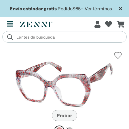
Envío estándar gratis
Pedido$65+
Ver términos
Probar