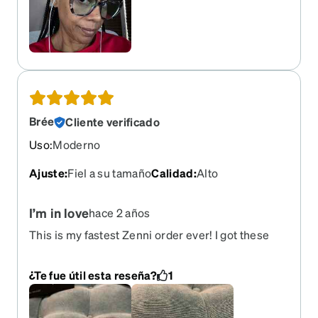
Brée
Cliente verificado
Uso
:
Moderno
Ajuste
:
Fiel a su tamaño
Calidad
:
Alto
I’m in love
hace 2 años
This is my fastest Zenni order ever! I got these
babies with the EyeQ transition lenses and I am
ready for summer.
¿Te fue útil esta reseña?
1