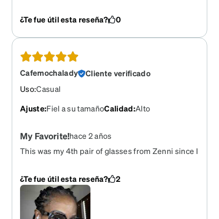
¿Te fue útil esta reseña?
0
Cafemochalady
Cliente verificado
Uso
:
Casual
Ajuste
:
Fiel a su tamaño
Calidad
:
Alto
My Favorite!
hace 2 años
This was my 4th pair of glasses from Zenni since I
got my new prescription a few months ago. I have
a complicated script and one pair of glasses cost
¿Te fue útil esta reseña?
2
as much as the 4 pair I purchased. I absolutely
love these, so glad I got them and got a great
discount on them because of my rewards.