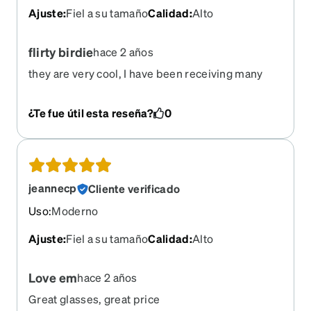
Ajuste
:
Fiel a su tamaño
Calidad
:
Alto
flirty birdie
hace 2 años
they are very cool, I have been receiving many
complements on them.
¿Te fue útil esta reseña?
0
jeannecp
Cliente verificado
Uso
:
Moderno
Ajuste
:
Fiel a su tamaño
Calidad
:
Alto
Love em
hace 2 años
Great glasses, great price