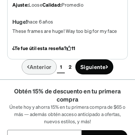
Ajuste
:
Loose
Calidad
:
Promedio
Huge!
hace 6 años
These frames are huge! Way too big for my face
so adjusting them wasn't an option. This sizing in
the description matched up with my current
¿Te fue útil esta reseña?
11
frames so there shouldn't have been an issue. I
contacted Zenni and I was told that I could get a
store credit minus shipping. I requested a full
Anterior
Siguiente
1
2
(current)
refund since the sizing issue was not my fault and
I was immediately disconnected from the live
chat. I received a store credit for the cost of the
Obtén 15% de descuento en tu primera
glasses only.
compra
Únete hoy y ahorra 15% en tu primera compra de $65 o
más — además obtén acceso anticipado a ofertas,
nuevos estilos, y más!