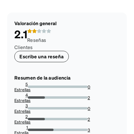
Valoración general
2.1
Reseñas
Clientes
Escribe una reseña
Resumen de la audiencia
5
0
Estrellas
0%
4
2
Estrellas
28.57142857142857%
3
0
Estrellas
0%
2
2
Estrellas
28.57142857142857%
1
3
Estrella
42.857142857142854%