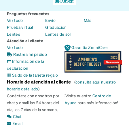
Preguntas frecuentes
Ver todo
Envío
Más
Prueba virtual
Graduación
Lentes
Lentes de sol
Atención al cliente
Ver todo
Garantía ZenniCare
Rastrea mi pedido
Información de la
declaración
Saldo de la tarjeta regalo
Horario de atención al cliente
(
consulta aquí nuestro
horario detallado
)
Conéctate con nosotros por
¡Visita nuestro
Centro de
chat y email las 24 horas del
Ayuda
para más información!
día, los 7 días de la semana,
Chat
Email