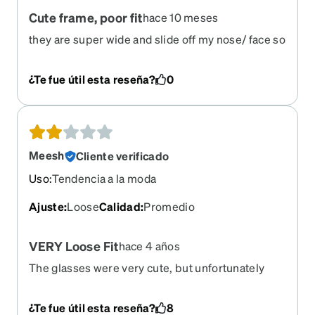
Cute frame, poor fit
hace 10 meses
they are super wide and slide off my nose/ face so
I can’t wear them. I thought maybe they just
needed tightened but the screws were tight and
¿Te fue útil esta reseña?
0
they still fall off my face and are too big. Super
bummed because I like them.
Meesh
Cliente verificado
Uso
:
Tendencia a la moda
Ajuste
:
Loose
Calidad
:
Promedio
VERY Loose Fit
hace 4 años
The glasses were very cute, but unfortunately
they were too wide for my head. They slid right
off. Would ONLY recommend for someone who
¿Te fue útil esta reseña?
8
usually finds glasses to be too tight.