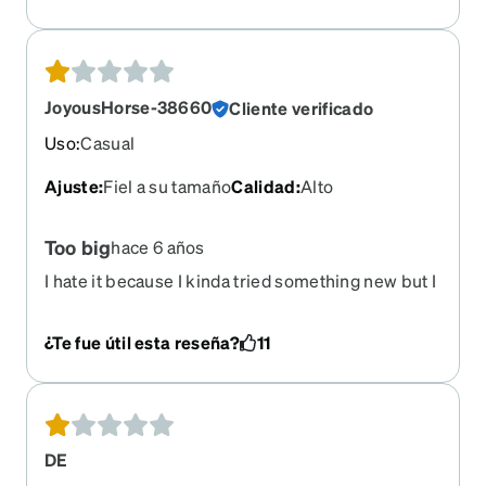
JoyousHorse-38660
Cliente verificado
Uso
:
Casual
Ajuste
:
Fiel a su tamaño
Calidad
:
Alto
Too big
hace 6 años
I hate it because I kinda tried something new but I
really don't like these sunglasses. Is there a way
to return them and order something else. The fit
¿Te fue útil esta reseña?
11
is terrible, I won't wear them.
DE