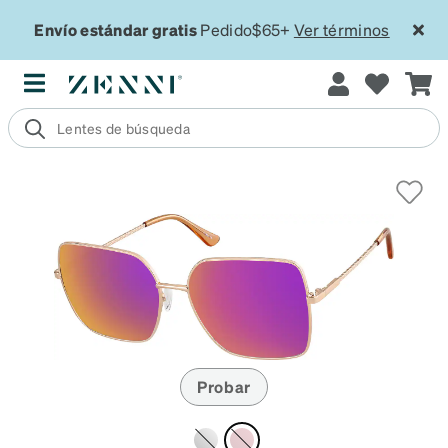
Envío estándar gratis
Pedido$65+
Ver términos
Probar