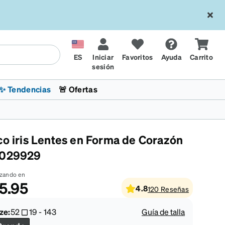
ES
Iniciar
Favoritos
Ayuda
Carrito
sesión
✨ Tendencias
🚨 Ofertas
co iris Lentes en Forma de Corazón
029929
zando en
5.95
4.8
120
Reseñas
l
sol
 x Chase Stokes
La sección de tendencias
Lentes para niños
Lentes de sol de Moda
Transitions® XTRActive
Ciclismo
CrossFit Games 2026
ze:
52
19
-
143
Guía de talla