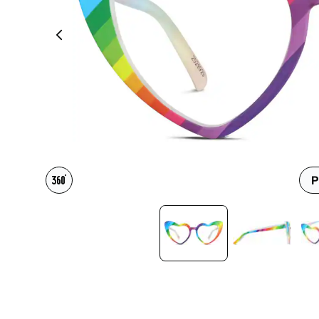
Accesorios
Transparentes y nítidos
Compatible c
Día de partido
auriculares
P