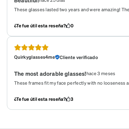
Beautiful!
These glasses lasted two years and were amazing! T
approachable and gave me confidence to make more c
If you like attention and having fun these are definitely i
¿Te fue útil esta reseña?
0
Quirkyglasses4me
Cliente verificado
The most adorable glasses!
hace 3 meses
These frames fit my face perfectly with no looseness 
that I chose works immediately as well and it makes my 
chose the purple transition with the Zenni Guard, so th
¿Te fue útil esta reseña?
3
sheen. I might use this pair as my dailys