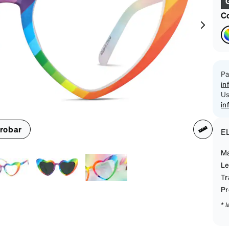
on
Co
Pa
in
Us
in
robar
E
Ma
Le
Tr
Pr
* 