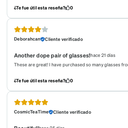
near some construction and found them again and they w
¿Te fue útil esta reseña?
0
shape
Deborahcan
Cliente verificado
Another dope pair of glasses!
hace 21 días
These are great! I have purchased so many glasses fr
another banging pair!! I have transition lenses w/dark r
The arms felt a little tight so I have been toying with 
¿Te fue útil esta reseña?
0
super.
CosmicTeaTime
Cliente verificado
hace 25 días