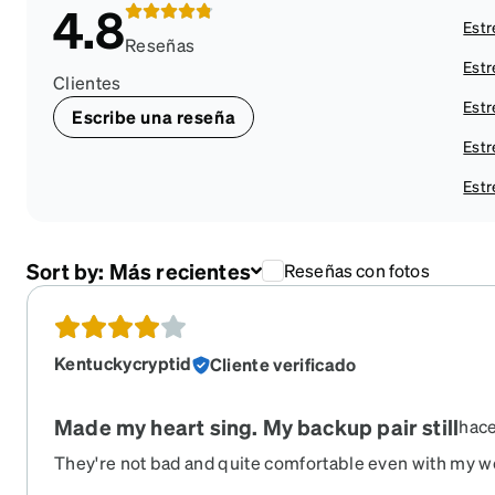
4.8
Estr
Reseñas
Estr
Clientes
Estr
Escribe una reseña
Estr
Estr
Sort by:
Más recientes
Reseñas con fotos
Kentuckycryptid
Cliente verificado
Made my heart sing. My backup pair still
hace
They're not bad and quite comfortable even with my w
them riding a four-wheeler and lost them on the side of