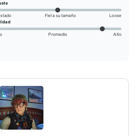
uste
ustado
Fiel a su tamaño
Loose
lidad
jo
Promedio
Alto