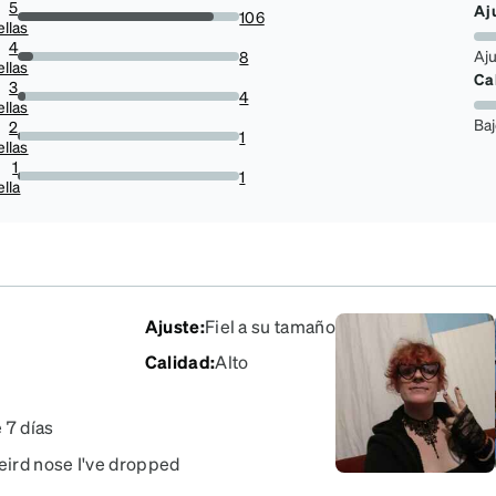
5
Aj
106
ellas
88.33333333333333%
4
Aj
8
ellas
6.666666666666667%
Ca
3
4
ellas
3.3333333333333335%
Ba
2
1
ellas
0.8333333333333334%
1
1
ella
0.8333333333333334%
Ajuste
:
Fiel a su tamaño
Calidad
:
Alto
 7 días
eird nose I've dropped
 the road for a few days