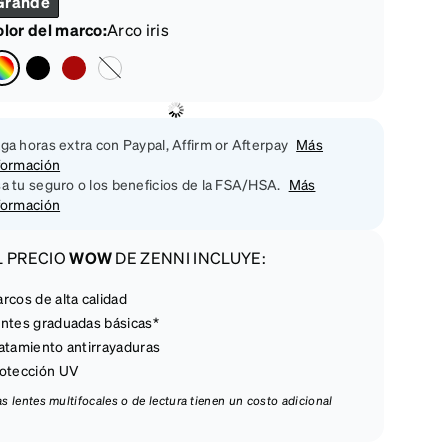
Grande
lor del marco
:
Arco iris
ga horas extra con Paypal, Affirm or Afterpay
Más
formación
a tu seguro o los beneficios de la FSA/HSA.
Más
formación
L PRECIO
WOW
DE ZENNI INCLUYE:
rcos de alta calidad
ntes graduadas básicas*
atamiento antirrayaduras
otección UV
las lentes multifocales o de lectura tienen un costo adicional