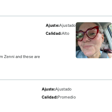
ere still in fantastic
Ajuste
:
Ajustado
Calidad
:
Alto
om Zenni and these are
ed tint with progressives.
them and they now feel
Ajuste
:
Ajustado
Calidad
:
Promedio