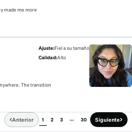
hey made me more
onnections with people
t!
Ajuste
:
Fiel a su tamaño
Calidad
:
Alto
anywhere. The transition
glasses look beautiful! I
ey also have a pink
Anterior
Siguiente
1
2
3
30
(current)