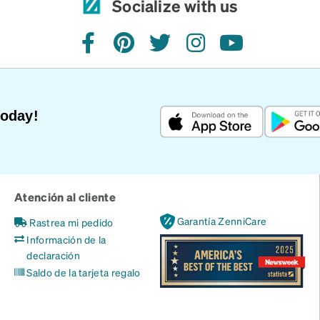
Socialize with us
facebook
pinterest
twitter
instagram
youtube
Today!
Atención al cliente
Garantía ZenniCare
Rastrea mi pedido
Información de la
declaración
Saldo de la tarjeta regalo