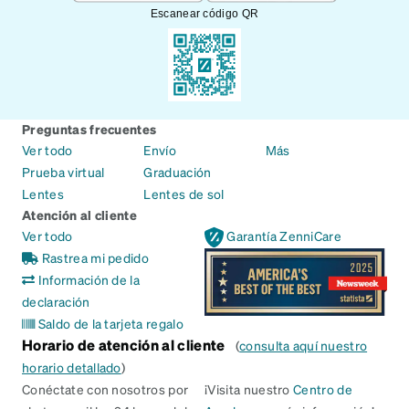
Escanear código QR
Preguntas frecuentes
Ver todo
Envío
Más
Prueba virtual
Graduación
Lentes
Lentes de sol
Atención al cliente
Ver todo
Garantía ZenniCare
Rastrea mi pedido
Información de la
declaración
Saldo de la tarjeta regalo
Horario de atención al cliente
(
consulta aquí nuestro
horario detallado
)
Conéctate con nosotros por
¡Visita nuestro
Centro de