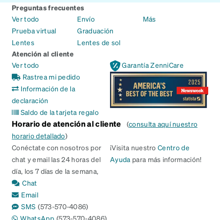
Preguntas frecuentes
Ver todo
Envío
Más
Prueba virtual
Graduación
Lentes
Lentes de sol
Atención al cliente
Ver todo
Garantía ZenniCare
Rastrea mi pedido
Información de la
declaración
Saldo de la tarjeta regalo
Horario de atención al cliente
(
consulta aquí nuestro
horario detallado
)
Conéctate con nosotros por
¡Visita nuestro
Centro de
chat y email las 24 horas del
Ayuda
para más información!
día, los 7 días de la semana,
Chat
Email
SMS
(573-570-4086)
WhatsApp
(573-570-4086)