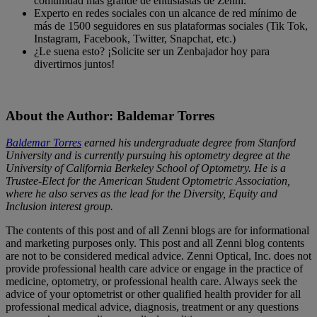
comunidad más grande de entusiastas de Zenni.
Experto en redes sociales con un alcance de red mínimo de
más de 1500 seguidores en sus plataformas sociales (Tik Tok,
Instagram, Facebook, Twitter, Snapchat, etc.)
¿Le suena esto? ¡Solicite ser un Zenbajador hoy para
divertirnos juntos!
About the Author: Baldemar Torres
Baldemar Torres
earned his undergraduate degree from Stanford
University and is currently pursuing his optometry degree at the
University of California Berkeley School of Optometry. He is a
Trustee-Elect for the American Student Optometric Association,
where he also serves as the lead for the Diversity, Equity and
Inclusion interest group.
The contents of this post and of all Zenni blogs are for informational
and marketing purposes only. This post and all Zenni blog contents
are not to be considered medical advice. Zenni Optical, Inc. does not
provide professional health care advice or engage in the practice of
medicine, optometry, or professional health care. Always seek the
advice of your optometrist or other qualified health provider for all
professional medical advice, diagnosis, treatment or any questions