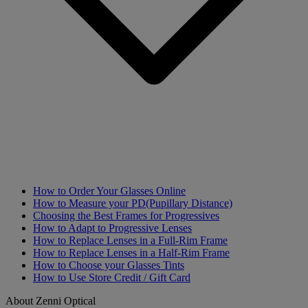
How to Order Your Glasses Online
How to Measure your PD(Pupillary Distance)
Choosing the Best Frames for Progressives
How to Adapt to Progressive Lenses
How to Replace Lenses in a Full-Rim Frame
How to Replace Lenses in a Half-Rim Frame
How to Choose your Glasses Tints
How to Use Store Credit / Gift Card
About Zenni Optical