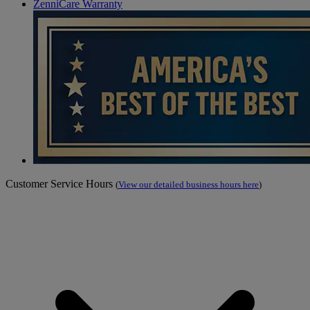
ZenniCare Warranty
Customer Service Hours
(
View our detailed business hours here
)