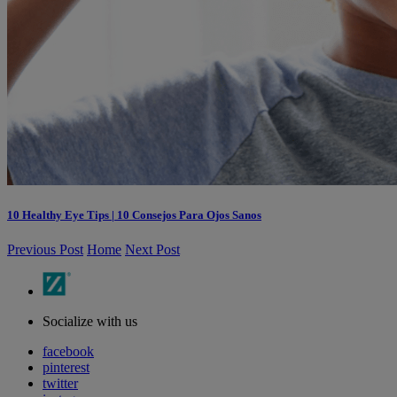
10 Healthy Eye Tips | 10 Consejos Para Ojos Sanos
Previous Post
Home
Next Post
Socialize with us
facebook
pinterest
twitter