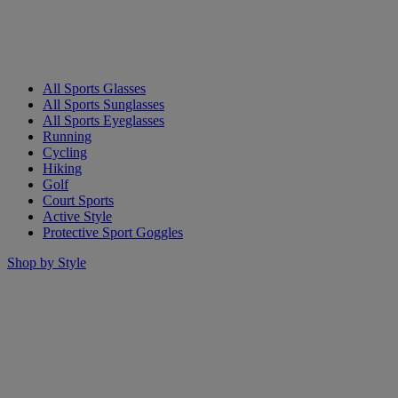
All Sports Glasses
All Sports Sunglasses
All Sports Eyeglasses
Running
Cycling
Hiking
Golf
Court Sports
Active Style
Protective Sport Goggles
Shop by Style